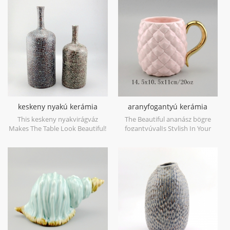
sold individually.
számára. egyedileg
értékesíthető.
keskeny nyakú kerámia
aranyfogantyú kerámia
vintage váza
ananász bögre
This keskeny nyakvirágváz
The Beautiful ananász bögre
Makes The Table Look Beautiful!
fogantyúvalIs Stylish In Your
Home And Office.