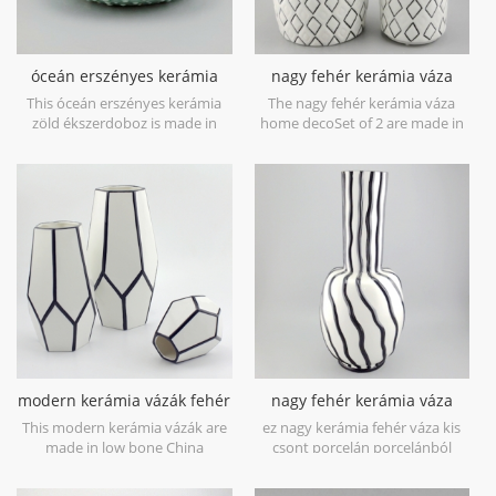
óceán erszényes kerámia
nagy fehér kerámia váza
zöld ékszerdoboz
home deco
This óceán erszényes kerámia
The nagy fehér kerámia váza
zöld ékszerdoboz is made in
home decoSet of 2 are made in
porcelain with green glossy
low bone China porcelain,is
glaze. Can be used for jewelry
snow white with transparent
storage or dry food and goods.
glaze on the surface,different
Microwave safe and food safe.
from the white glaze finish. Is
much more beautiful,precious
and high value.
modern kerámia vázák fehér
nagy fehér kerámia váza
és fekete
fekete kézzel festett
This modern kerámia vázák are
ez nagy kerámia fehér váza kis
vonalakkal
made in low bone China
csont porcelán porcelánból
porcelain,great catching for your
készülnek, nagyszerűen otthoni
home decorative objects. Can be
és esküvői dekoratív tárgyak