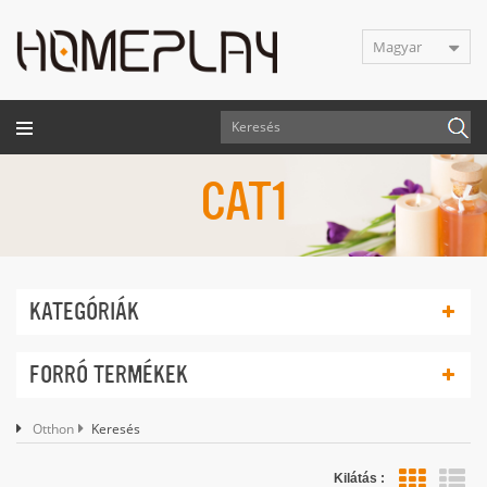
Magyar
CAT1
KATEGÓRIÁK
FORRÓ TERMÉKEK
Otthon
Keresés
Kilátás :
lis