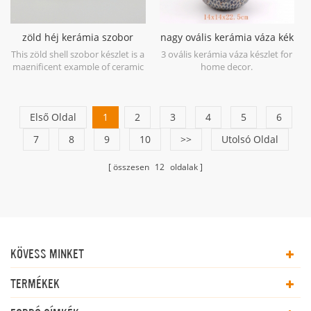
zöld héj kerámia szobor
nagy ovális kerámia váza kék
készlet
antik
This zöld shell szobor készlet is a
3 ovális kerámia váza készlet for
magnificent example of ceramic
home decor.
at its finest in soft shades of
Green.
Első Oldal
1
2
3
4
5
6
7
8
9
10
>>
Utolsó Oldal
összesen
12
oldalak
KÖVESS MINKET
TERMÉKEK