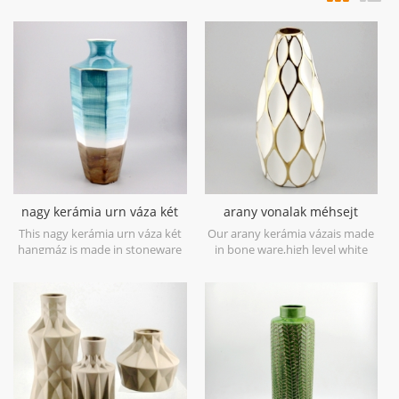
nagy kerámia urn váza két
arany vonalak méhsejt
hangmáz
kerámia fehér váza
This nagy kerámia urn váza két
Our arany kerámia vázais made
hangmáz is made in stoneware
in bone ware,high level white
with reactive glaze material to
ceramic,with hand painted
present two tone colors,it is
electroplating gold.
hand crafted so the color is
variance,two size options with
19.7''h and 16.7''h.