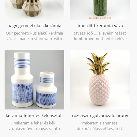
nagy geometrikus kerámia
lime zöld kerámia váza
váza barna 3 készlet
levélminta
Our geometrikus alakú kerámia
tavaszi idő .... a levélmintázat
vázais made in stoneware with
dombornyomott antik kefével
matt glaze material in geometric
van, első pillantásra a tavaszhoz
shapes,it is hand-crafted with
vezet. kőből készül Kínában,
three sizes assorted,very nice fit
minél több tavaszi hangulatot
with your modern furniture.
próbálj kilime zöld kerámia váza.
kerámia fehér és kék asztali
rózsaszín galvanizáló arany
váza kézfesték
ananász figura otthoni deco
mikerámia fehér és kék
mikerámia ananász
vázakézműves magas szintű
dekorációkézzel készített,
fehér porcelánnal, az 1300
galvanizáló arany levél, fehér