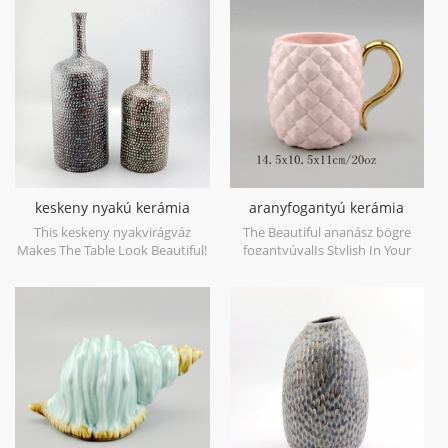
sold individually.
számára. egyedileg
értékesíthető.
keskeny nyakú kerámia
aranyfogantyú kerámia
vintage váza
ananász bögre
This keskeny nyakvirágváz
The Beautiful ananász bögre
Makes The Table Look Beautiful!
fogantyúvalIs Stylish In Your
Home And Office.