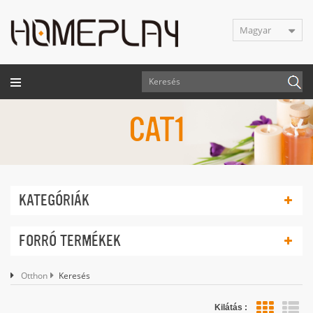
Magyar
CAT1
KATEGÓRIÁK
FORRÓ TERMÉKEK
Otthon
Keresés
Kilátás :
lis