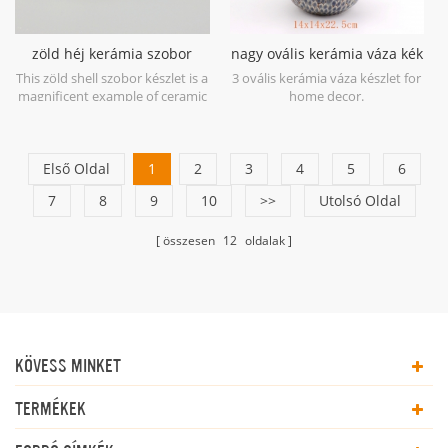
zöld héj kerámia szobor
nagy ovális kerámia váza kék
készlet
antik
This zöld shell szobor készlet is a
3 ovális kerámia váza készlet for
magnificent example of ceramic
home decor.
at its finest in soft shades of
Green.
Első Oldal
1
2
3
4
5
6
7
8
9
10
>>
Utolsó Oldal
összesen
12
oldalak
KÖVESS MINKET
TERMÉKEK