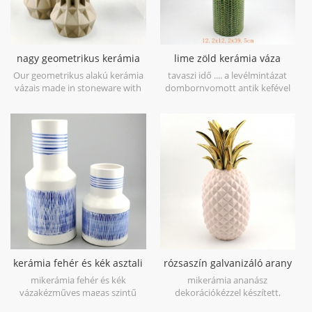
nagy geometrikus kerámia
lime zöld kerámia váza
váza barna 3 készlet
levélminta
Our geometrikus alakú kerámia
tavaszi idő .... a levélmintázat
vázais made in stoneware with
dombornyomott antik kefével
matt glaze material in geometric
van, első pillantásra a tavaszhoz
shapes,it is hand-crafted with
vezet. kőből készül Kínában,
three sizes assorted,very nice fit
minél több tavaszi hangulatot
with your modern furniture.
próbálj kilime zöld kerámia váza.
kerámia fehér és kék asztali
rózsaszín galvanizáló arany
váza kézfesték
ananász figura otthoni deco
mikerámia fehér és kék
mikerámia ananász
vázakézműves magas szintű
dekorációkézzel készített,
fehér porcelánnal, az 1300
galvanizáló arany levél, fehér