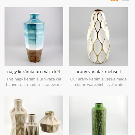
nagy kerámia urn váza két
arany vonalak méhsejt
hangmáz
kerámia fehér váza
This nagy kerámia urn váza két
Our arany kerámia vázais made
hangmáz is made in stoneware
in bone ware,high level white
with reactive glaze material to
ceramic,with hand painted
present two tone colors,it is
electroplating gold.
hand crafted so the color is
variance,two size options with
19.7''h and 16.7''h.