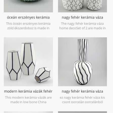
óceán erszényes kerámia
nagy fehér kerámia váza
zöld ékszerdoboz
home deco
This óceán erszényes kerámia
The nagy fehér kerámia váza
zöld ékszerdoboz is made in
home decoSet of 2 are made in
porcelain with green glossy
low bone China porcelain,is
glaze. Can be used for jewelry
snow white with transparent
storage or dry food and goods.
glaze on the surface,different
Microwave safe and food safe.
from the white glaze finish. Is
much more beautiful,precious
and high value.
modern kerámia vázák fehér
nagy fehér kerámia váza
és fekete
fekete kézzel festett
This modern kerámia vázák are
ez nagy kerámia fehér váza kis
vonalakkal
made in low bone China
csont porcelán porcelánból
porcelain,great catching for your
készülnek, nagyszerűen otthoni
home decorative objects. Can be
és esküvői dekoratív tárgyak