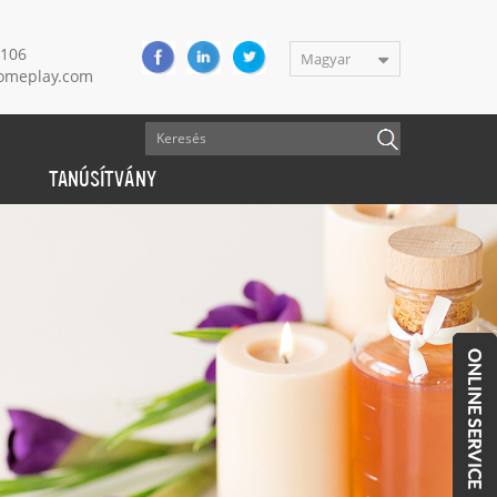
9106
Magyar
meplay.com
TANÚSÍTVÁNY