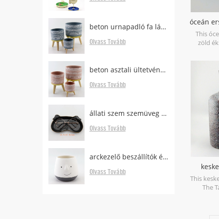
óceán er
beton urnapadló fa lábakkal
This óc
Olvass Tovább
zöld é
porcelain 
Can be use
dry food
beton asztali ültetvényes erdős lábakkal eladó
sa
Olvass Tovább
állati szem szemüveg tartó asztalhoz
Olvass Tovább
arckezelő beszállítók és gyártók
keske
Olvass Tovább
This kesk
The T