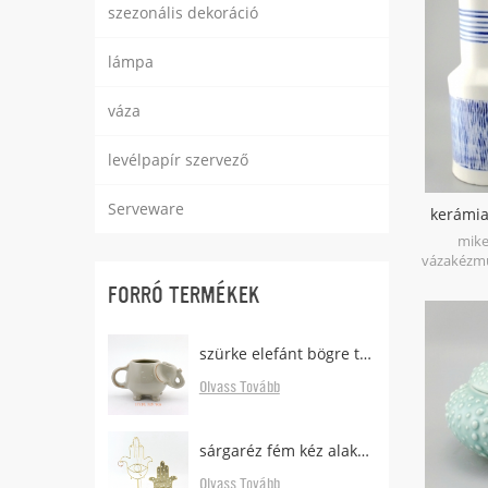
szezonális dekoráció
variance
19
lámpa
váza
levélpapír szervező
Serveware
kerámia
v
mike
vázakézmű
porcelánna
FORRÓ TERMÉKEK
kemenc
után, 
festett
szürke elefánt bögre tea táska tartóval
Olvass Tovább
sárgaréz fém kéz alakú fülbevaló állvány tálcával
Olvass Tovább