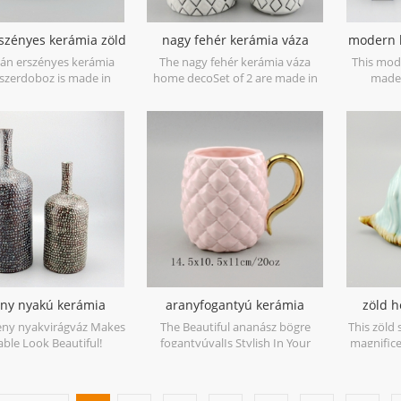
szényes kerámia zöld
nagy fehér kerámia váza
modern 
ékszerdoboz
home deco
eán erszényes kerámia
The nagy fehér kerámia váza
This mod
kszerdoboz is made in
home decoSet of 2 are made in
made 
with green glossy glaze.
low bone China porcelain,is snow
porcelain,
d for jewelry storage or
white with transparent glaze on
home deco
 and goods. Microwave
the surface,different from the
so
fe and food safe.
white glaze finish. Is much more
beautiful,precious and high value.
ny nyakú kerámia
aranyfogantyú kerámia
zöld h
vintage váza
ananász bögre
eny nyakvirágváz Makes
The Beautiful ananász bögre
This zöld 
able Look Beautiful!
fogantyúvalIs Stylish In Your
magnifice
Home And Office.
at its f