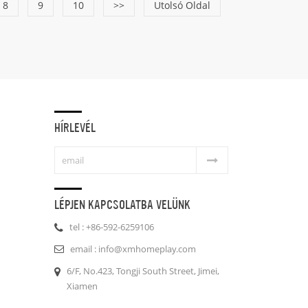
8
9
10
>>
Utolsó Oldal
HÍRLEVÉL
LÉPJEN KAPCSOLATBA VELÜNK
tel : +86-592-6259106
email : info@xmhomeplay.com
6/F, No.423, Tongji South Street, Jimei,
Xiamen