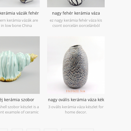
kerámia vázák fehér
nagy fehér kerámia váza
és fekete
fekete kézzel festett
ern kerámia vázák are
ez nagy kerámia fehér váza kis
vonalakkal
in low bone China
csont porcelán porcelánból
great catching for your
készülnek, nagyszerűen otthoni
rative objects. Can be
és esküvői dekoratív tárgyak
ld individually.
számára. egyedileg értékesíthető.
éj kerámia szobor
nagy ovális kerámia váza kék
készlet
antik
shell szobor készlet is a
3 ovális kerámia váza készlet for
nt example of ceramic
home decor.
inest in soft shades of
Green.