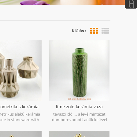
Kilátás :
lista nézet
eometrikus kerámia
lime zöld kerámia váza
 barna 3 készlet
levélminta
etrikus alakú kerámia
tavaszi idő .... a levélmintázat
ade in stoneware with
dombornyomott antik kefével
e material in geometric
van, első pillantásra a tavaszhoz
t is hand-crafted with
vezet. kőből készül Kínában,
s assorted,very nice fit
minél több tavaszi hangulatot