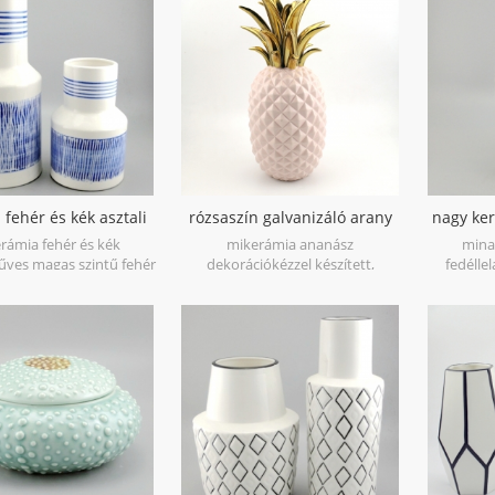
,two size options with
with yo
.7''h and 16.7''h.
 fehér és kék asztali
rózsaszín galvanizáló arany
nagy ker
áza kézfesték
ananász figura otthoni deco
arany 
rámia fehér és kék
mikerámia ananász
mina
ves magas szintű fehér
dekorációkézzel készített,
fedélle
l, az 1300 Celsius fokos
galvanizáló arany levél, fehér máz
porcelán
ében történő tüzelés
vagy kék máz alján, csillogó
nagyon fe
kék vonalakkal kézzel
aranybevonattal, nagyon szép
normál
, hogy természetes és
dekoratív ananász az asztalon.
nagyons
modern legyen.
tárgya 