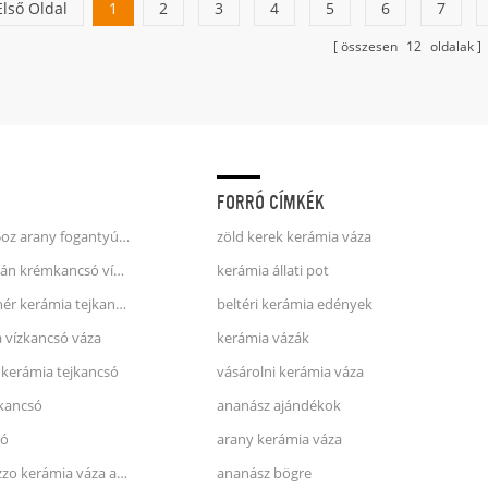
Első Oldal
1
2
3
4
5
6
7
összesen
12
oldalak
FORRÓ CÍMKÉK
egyszarvú kávés bögre 25oz arany fogantyúval, dombornyomott felülettel
zöld kerek kerámia váza
fehér és kék csíkok porcelán krémkancsó víz kancsó
kerámia állati pot
kék és rózsaszín foltos fehér kerámia tejkancsó
beltéri kerámia edények
a vízkancsó váza
kerámia vázák
 kerámia tejkancsó
vásárolni kerámia váza
 kancsó
ananász ajándékok
só
arany kerámia váza
zara otthoni stílusú terrazzo kerámia váza arcával
ananász bögre