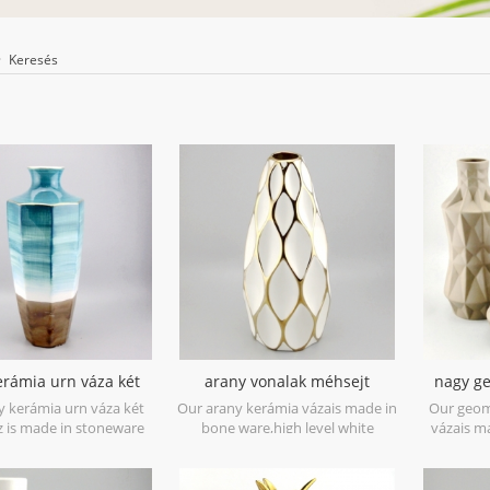
Keresés
erámia urn váza két
arany vonalak méhsejt
nagy g
hangmáz
kerámia fehér váza
váza
y kerámia urn váza két
Our arany kerámia vázais made in
Our geom
 is made in stoneware
bone ware,high level white
vázais m
ctive glaze material to
ceramic,with hand painted
matt glaz
o tone colors,it is hand
electroplating gold.
shapes,i
ted so the color is
three size