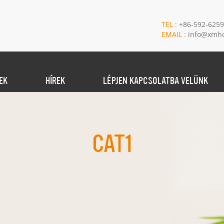
TEL :
+86-592-625
EMAIL :
info@xmho
EK
HÍREK
LÉPJEN KAPCSOLATBA VELÜNK
CAT1