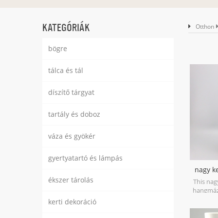
KATEGÓRIÁK
Otthon
bögre
tálca és tál
díszítő tárgyat
tartály és doboz
váza és gyökér
gyertyatartó és lámpás
nagy k
ékszer tárolás
This nag
hangmáz
with rea
kerti dekoráció
present tw
craf