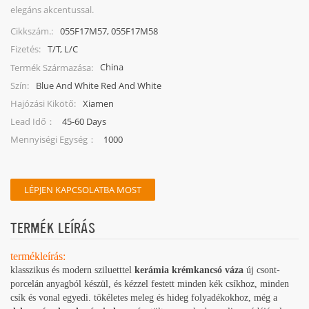
elegáns akcentussal.
055F17M57, 055F17M58
Cikkszám.:
T/T, L/C
Fizetés:
China
Termék Származása:
Blue And White Red And White
Szín:
Xiamen
Hajózási Kikötő:
45-60 Days
Lead Idő：
1000
Mennyiségi Egység：
LÉPJEN KAPCSOLATBA MOST
TERMÉK LEÍRÁS
termékleírás:
klasszikus és modern sziluetttel
kerámia krémkancsó váza
új csont-
porcelán anyagból készül, és kézzel festett minden kék csíkhoz, minden
csík és vonal egyedi. tökéletes meleg és hideg folyadékokhoz, még a