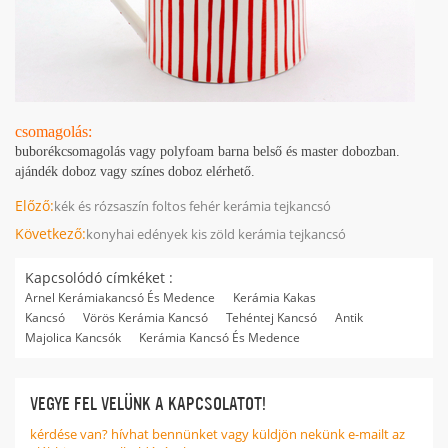
csomagolás:
buborékcsomagolás vagy polyfoam barna belső és master dobozban.
ajándék doboz vagy színes doboz elérhető.
Előző:
kék és rózsaszín foltos fehér kerámia tejkancsó
Következő:
konyhai edények kis zöld kerámia tejkancsó
Kapcsolódó címkéket :
Arnel Kerámiakancsó És Medence
Kerámia Kakas
Kancsó
Vörös Kerámia Kancsó
Tehéntej Kancsó
Antik
Majolica Kancsók
Kerámia Kancsó És Medence
VEGYE FEL VELÜNK A KAPCSOLATOT!
kérdése van? hívhat bennünket vagy küldjön nekünk e-mailt az