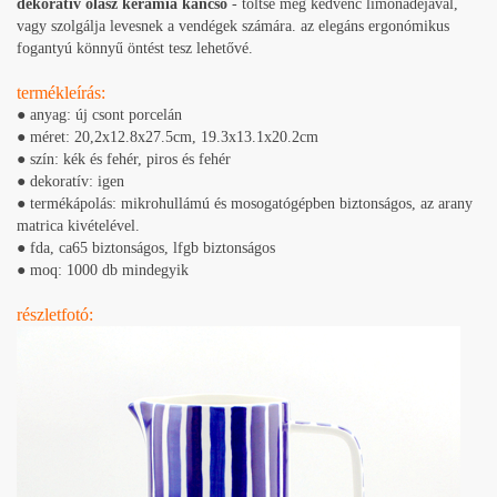
dekoratív
olasz kerámia kancsó
- töltse meg kedvenc limonádéjával,
vagy szolgálja levesnek a vendégek számára. az elegáns ergonómikus
fogantyú könnyű öntést tesz lehetővé.
termékleírás:
● anyag: új csont porcelán
● méret: 20,2x12.8x27.5cm, 19.3x13.1x20.2cm
● szín: kék és fehér, piros és fehér
● dekoratív: igen
● termékápolás: mikrohullámú és mosogatógépben biztonságos, az arany
matrica kivételével.
● fda, ​​ca65 biztonságos, lfgb biztonságos
● moq: 1000 db mindegyik
részletfotó: