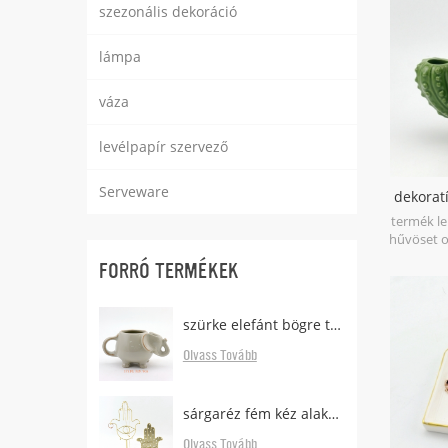
szezonális dekoráció
kézmosó
porcelá
lámpa
váza
levélpapír szervező
Serveware
dekoratí
termék leí
hűvöset o
kaktuszv
FORRÓ TERMÉKEK
szezon 
trendje. 
gyár ga
szürke elefánt bögre tea táska tartóval
kiv
verseny
Olvass Tovább
történő s
anyag: kő
9,5 * 
sárgaréz fém kéz alakú fülbevaló állvány tálcával
dekoratív:
csak kézm
Olvass Tovább