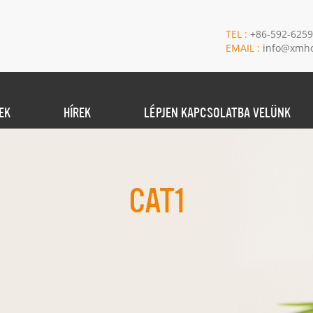
TEL :
+86-592-625
EMAIL :
info@xmho
EK
HÍREK
LÉPJEN KAPCSOLATBA VELÜNK
CAT1