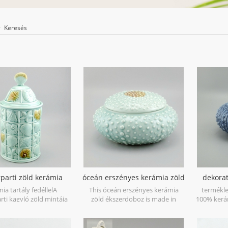
Keresés
parti zöld kerámia
óceán erszényes kerámia zöld
dekorat
tály otthoni deco
ékszerdoboz
ia tartály fedéllelA
This óceán erszényes kerámia
termékle
rti kagyló zöld mintája
zöld ékszerdoboz is made in
100% kerám
ratív célra készült,
porcelain with green glossy glaze.
kézzel
árolóedényként,
Can be used for jewelry storage or
profess
zerbiztonságos és csak
dry food and goods. Microwave
tapasztala