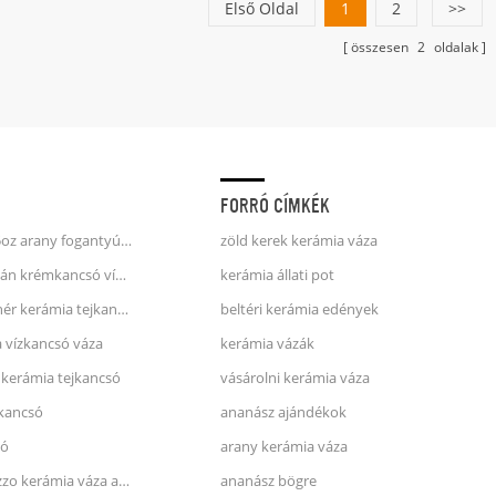
Első Oldal
1
2
>>
összesen
2
oldalak
FORRÓ CÍMKÉK
egyszarvú kávés bögre 25oz arany fogantyúval, dombornyomott felülettel
zöld kerek kerámia váza
fehér és kék csíkok porcelán krémkancsó víz kancsó
kerámia állati pot
kék és rózsaszín foltos fehér kerámia tejkancsó
beltéri kerámia edények
a vízkancsó váza
kerámia vázák
 kerámia tejkancsó
vásárolni kerámia váza
 kancsó
ananász ajándékok
só
arany kerámia váza
zara otthoni stílusú terrazzo kerámia váza arcával
ananász bögre