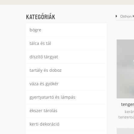
KATEGÓRIÁK
Otthon
bögre
tálca és tál
díszítő tárgyat
tartály és doboz
váza és gyökér
gyertyatartó és lámpás
tenger
tar
ékszer tárolás
kerám
tengerpa
deko
kerti dekoráció
t
élelmis