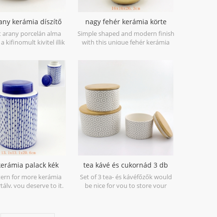
any kerámia díszítő
nagy fehér kerámia körte
figurával faceted
kézzel épített lakberendezési
 arany porcelán alma
Simple shaped and modern finish
szobrok
 a kifinomult kivitel illik
with this unique fehér kerámia
modern konyha
körte figurák with golden bottom.
ekorációjához.
kerámia palack kék
tea kávé és cukornád 3 db
el festett csíkok
bambusz fedéllel
tern for more kerámia
Set of 3 tea- és kávéfőzők would
tály, you deserve to it.
be nice for you to store your
foods.