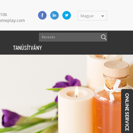
9106
Magyar
meplay.com
TANÚSÍTVÁNY