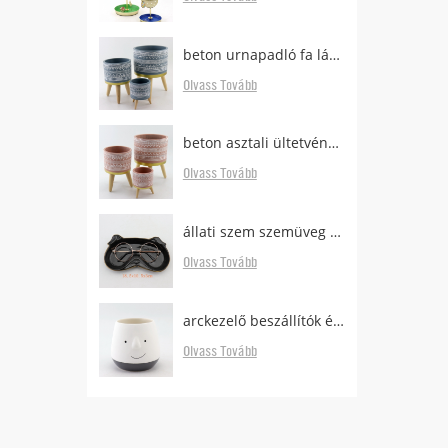
beton urnapadló fa lábakkal
Olvass Tovább
beton asztali ültetvényes erdős lábakkal eladó
Olvass Tovább
állati szem szemüveg tartó asztalhoz
Olvass Tovább
arckezelő beszállítók és gyártók
Olvass Tovább