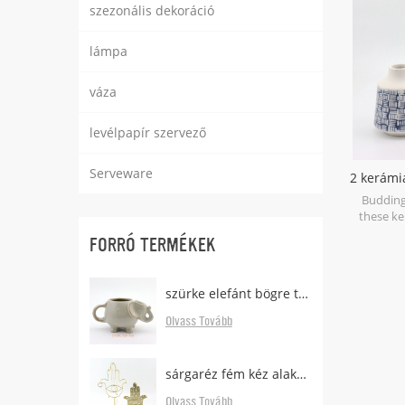
szezonális dekoráció
with y
lámpa
váza
levélpapír szervező
Serveware
2 kerámia
Budding
these ke
sma
FORRÓ TERMÉKEK
arrangem
glaze add
with
szürke elefánt bögre tea táska tartóval
Olvass Tovább
sárgaréz fém kéz alakú fülbevaló állvány tálcával
Olvass Tovább