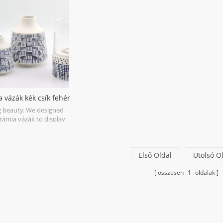
our modern furniture.
 vázák kék csík fehér
színben
 beauty. We designed
rámia vázák to display
ll, simple flower
ents. The matte white
s soft texture to a room
 blue stripes shiny.
Első Oldal
Utolsó O
összesen
1
oldalak