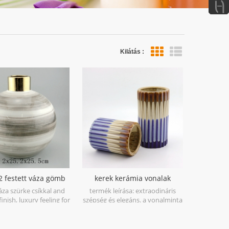
Kilátás :
lista nézet
 2 festett váza gömb
kerek kerámia vonalak
alakú
virágvázával
áza szürke csíkkal and
termék leírása: extraodináris
inish, luxury feeling for
szépség és elegáns. a vonalminta
your home.
varázsaival. természetes bevonat
kombinálva a csökkentett súly és
a tökéletes tartósság. az oxidációs