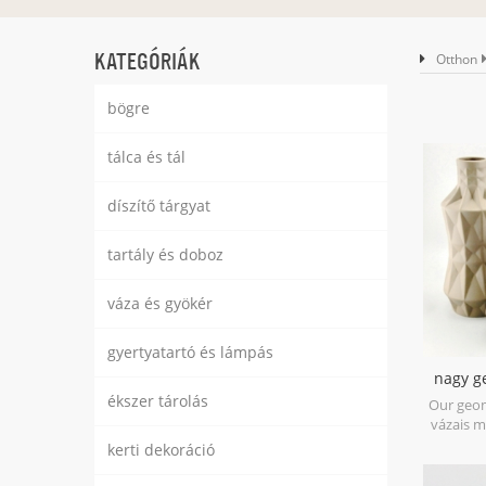
KATEGÓRIÁK
Otthon
bögre
tálca és tál
díszítő tárgyat
tartály és doboz
váza és gyökér
gyertyatartó és lámpás
nagy g
váza
ékszer tárolás
Our geom
vázais m
matt glaz
kerti dekoráció
shapes,i
three siz