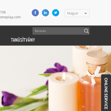
9106
Magyar
meplay.com
TANÚSÍTVÁNY