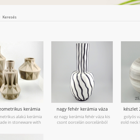
Keresés
eometrikus kerámia
nagy fehér kerámia váza
készlet
 barna 3 készlet
fekete kézzel festett
etrikus alakú kerámia
ez nagy kerámia fehér váza kis
golyós v
vonalakkal
ade in stoneware with
csont porcelán porcelánból
gold neck f
e material in geometric
készülnek, nagyszerűen otthoni
t is hand-crafted with
és esküvői dekoratív tárgyak
es assorted,very nice fit
számára. egyedileg értékesíthető.