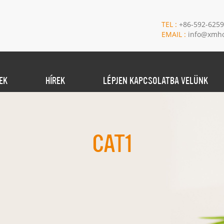
TEL :
+86-592-625
EMAIL :
info@xmho
EK
HÍREK
LÉPJEN KAPCSOLATBA VELÜNK
CAT1