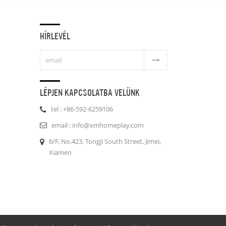
HÍRLEVÉL
LÉPJEN KAPCSOLATBA VELÜNK
tel : +86-592-6259106
email : info@xmhomeplay.com
6/F, No.423, Tongji South Street, Jimei,
Xiamen