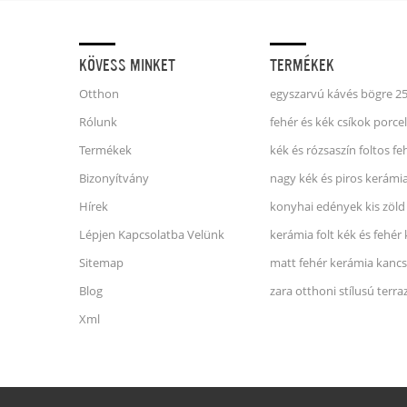
KÖVESS MINKET
TERMÉKEK
Otthon
Rólunk
Termékek
Bizonyítvány
nagy kék és piros kerámi
Hírek
konyhai edények kis zöld
Lépjen Kapcsolatba Velünk
kerámia folt kék és fehér
Sitemap
matt fehér kerámia kanc
Blog
Xml