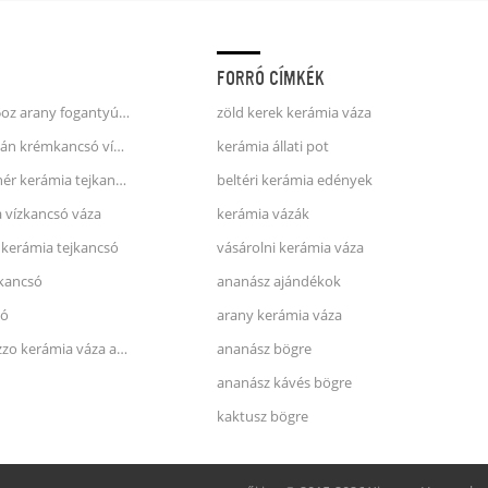
FORRÓ CÍMKÉK
egyszarvú kávés bögre 25oz arany fogantyúval, dombornyomott felülettel
zöld kerek kerámia váza
fehér és kék csíkok porcelán krémkancsó víz kancsó
kerámia állati pot
kék és rózsaszín foltos fehér kerámia tejkancsó
beltéri kerámia edények
a vízkancsó váza
kerámia vázák
 kerámia tejkancsó
vásárolni kerámia váza
 kancsó
ananász ajándékok
só
arany kerámia váza
zara otthoni stílusú terrazzo kerámia váza arcával
ananász bögre
ananász kávés bögre
kaktusz bögre