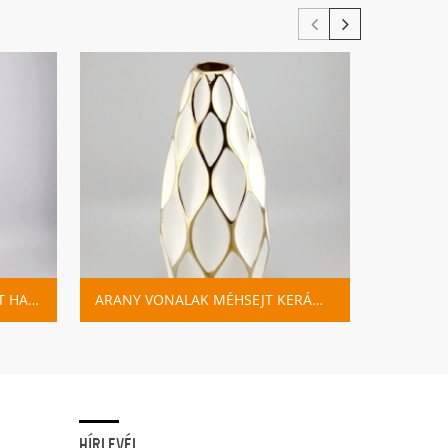
NAGY KERÁMIA URN VÁZA KÉT HANGMÁZ
ARANY VONALAK MÉHSEJT KERÁMIA FEHÉR VÁZA
HÍRLEVÉL