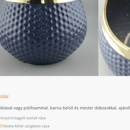
lás:
óliával vagy polifoammal, barna belső és mester dobozokkal. ajánd
yönyörű kagyló asztali váza
ő:
fekete-fehér szögletes váza