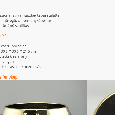
szionális gyár gazdag tapasztalattal
ó minőségű, de versenyképes áron
 történő szállítás
írás:
: kőáru porcelán
 30,6 * 30,6 * 21,6 cm
sötétkék és arany
tív: igen
tisztítás: csak kézmosás
s fénykép: