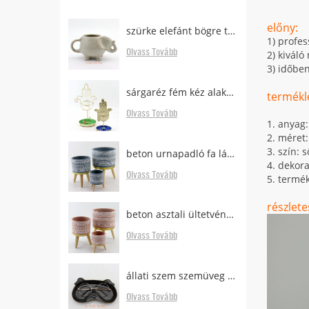
előny:
szürke elefánt bögre tea táska tartóval
1) profes
Olvass Tovább
2) kivál
3) időben
sárgaréz fém kéz alakú fülbevaló állvány tálcával
termékle
Olvass Tovább
1. anyag
2. méret:
3. szín: 
beton urnapadló fa lábakkal
4. dekora
Olvass Tovább
5. termék
részlete
beton asztali ültetvényes erdős lábakkal eladó
Olvass Tovább
állati szem szemüveg tartó asztalhoz
Olvass Tovább