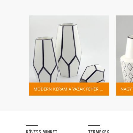
NAGY FEHÉR KERÁMIA VÁZA FEKETE KÉZZEL FESTETT VONALAKKAL
MODERN KERÁMIA VÁZÁK FEHÉR ÉS FEKETE
KÖVESS MINKET
TERMÉKEK