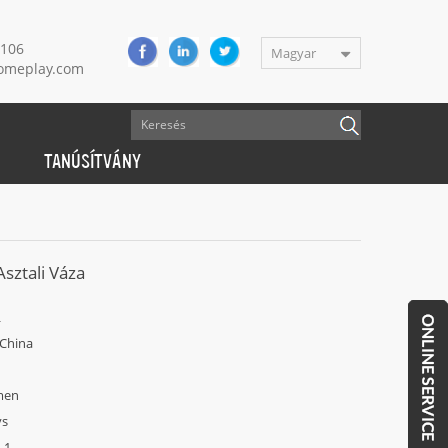
9106
Magyar
meplay.com
TANÚSÍTVÁNY
sztali Váza
L
China
men
ys
1