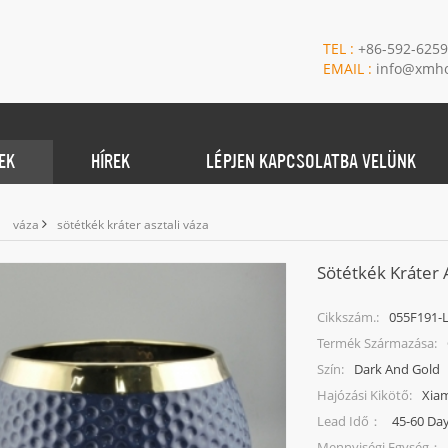
TEL :
+86-592-625
EMAIL :
info@xmho
EK
HÍREK
LÉPJEN KAPCSOLATBA VELÜNK
váza
sötétkék kráter asztali váza
Sötétkék Kráter A
055F191-
Cikkszám.:
Termék Származása:
Dark And Gold
Szín:
Xia
Hajózási Kikötő:
45-60 Da
Lead Idő：
Mennyiségi Egység：