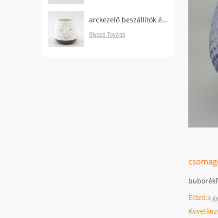
arckezelő beszállítók és gyártók
Olvass Tovább
csomago
buborékf
Előző:
3 g
Következ