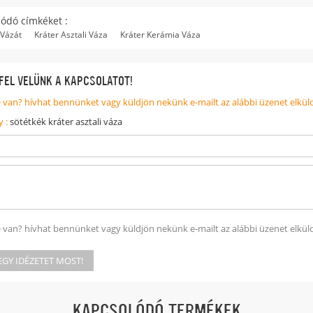
ódó címkéket :
 Vázát
Kráter Asztali Váza
Kráter Kerámia Váza
FEL VELÜNK A KAPCSOLATOT!
 van? hívhat bennünket vagy küldjön nekünk e-mailt az alábbi üzenet elkül
y :
sötétkék kráter asztali váza
 van? hívhat bennünket vagy küldjön nekünk e-mailt az alábbi üzenet elkül
EGY IDÉZETET MOST!
KAPCSOLÓDÓ TERMÉKEK