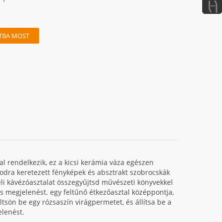
TBA MOST
al rendelkezik, ez a kicsi kerámia váza egészen
alodra keretezett fényképek és absztrakt szobrocskák
zeli kávézóasztalat összegyűjtsd művészeti könyvekkel
es megjelenést. egy feltűnő étkezőasztal középpontja,
öltsön be egy rózsaszín virágpermetet, és állítsa be a
elenést.