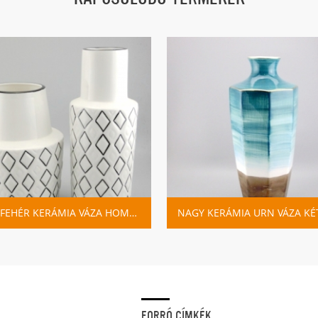
NAGY FEHÉR KERÁMIA VÁZA HOME DECO
FORRÓ CÍMKÉK