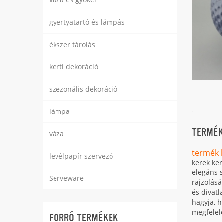
gyertyatartó és lámpás
ékszer tárolás
kerti dekoráció
szezonális dekoráció
lámpa
TERMÉK
váza
termék l
levélpapír szervező
kerek ker
elegáns s
Serveware
rajzolásá
és divatl
hagyja, h
megfelel
FORRÓ TERMÉKEK