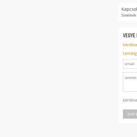
Kapcsol
Sötétkék
VEGYE 
kérdése
tantárg
kérdése
KAP 