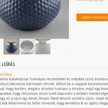
LÉPJEN KAPCSOLA
 LEÍRÁS
eírása:
ámia kialakítással, homályos részletekkel és mélykék színű borításs
tílust kölcsönöz bármilyen térnek. állítsd be a nappali konzolaszt
val, hogy kortárs, elegáns érintést hozhass a téredre, majd egy kö
apokkal, hogy stílusosan össze tudd kapcsolni a tetőtéri mesterség
ogy ez a váza egy kerek, fényes fából készült asztalra üljön. majd t
ő kék fehérnemű és fehér lemezek, hogy kerekítse ki az egész megj