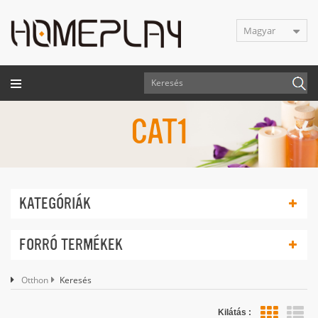
Magyar
CAT1
KATEGÓRIÁK
FORRÓ TERMÉKEK
Otthon
Keresés
Kilátás :
lis