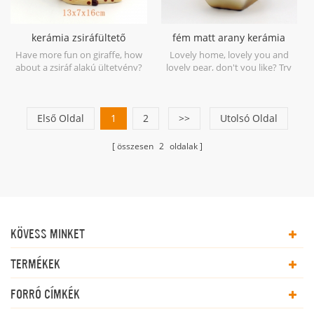
kerámia zsiráfültető
fém matt arany kerámia
selyemvirágokkal
körte ajándék ajándék
Have more fun on giraffe, how
Lovely home, lovely you and
about a zsiráf alakú ültetvény?
lovely pear, don't you like? Try
Lovely !!!
our kerámia almák és körték
figurák home decor.
Első Oldal
1
2
>>
Utolsó Oldal
összesen
2
oldalak
KÖVESS MINKET
TERMÉKEK
FORRÓ CÍMKÉK