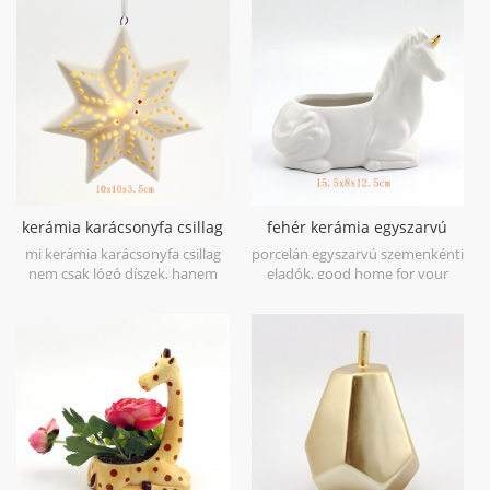
kerámia karácsonyfa csillag
fehér kerámia egyszarvú
bisquie fehér led fény
figurája malacka
mi kerámia karácsonyfa csillag
porcelán egyszarvú szemenkénti
banktervező
nem csak lógó díszek, hanem
eladók, good home for your
vezetett világítás, fényes lesz a
cactus or plants.
karácsony ideje.