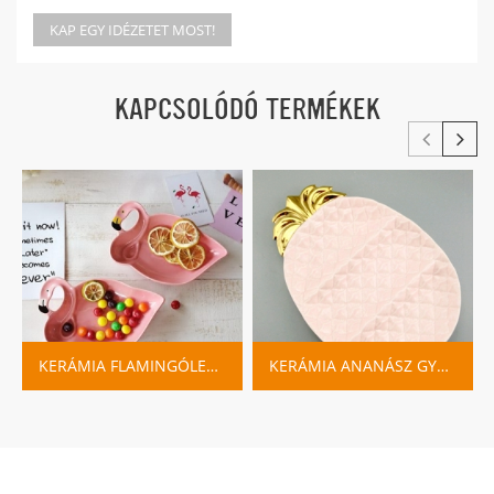
KAP EGY IDÉZETET MOST!
KAPCSOLÓDÓ TERMÉKEK
KERÁMIA FLAMINGÓLEMEZ CÉDULA
KERÁMIA ANANÁSZ GYÜMÖLCS TÁLCA RÓZSASZÍN KÉK