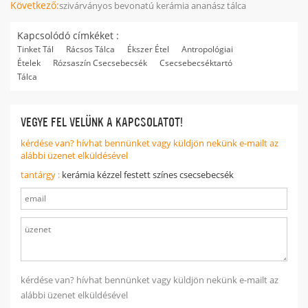
Következő:
szivárványos bevonatú kerámia ananász tálca
Kapcsolódó címkéket :
Tinket Tál
Rácsos Tálca
Ékszer Étel
Antropológiai
Ételek
Rózsaszín Csecsebecsék
Csecsebecséktartó
Tálca
VEGYE FEL VELÜNK A KAPCSOLATOT!
kérdése van? hívhat bennünket vagy küldjön nekünk e-mailt az
alábbi üzenet elküldésével
tantárgy :
kerámia kézzel festett színes csecsebecsék
kérdése van? hívhat bennünket vagy küldjön nekünk e-mailt az
alábbi üzenet elküldésével