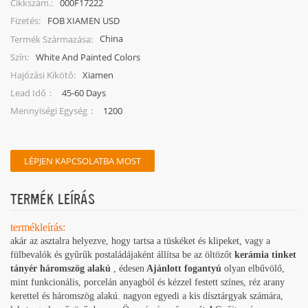
000F17222
Cikkszám.:
FOB XIAMEN USD
Fizetés:
China
Termék Származása:
White And Painted Colors
Szín:
Xiamen
Hajózási Kikötő:
45-60 Days
Lead Idő：
1200
Mennyiségi Egység：
LÉPJEN KAPCSOLATBA MOST
TERMÉK LEÍRÁS
termékleírás:
akár az asztalra helyezve, hogy tartsa a tüskéket és klipeket, vagy a
fülbevalók és gyűrűk postaládájaként állítsa be az öltözőt
kerámia tinket
tányér háromszög alakú
, édesen
Ajánlott fogantyú
olyan elbűvölő,
mint funkcionális, porcelán anyagból és kézzel festett színes, réz arany
kerettel és háromszög alakú. nagyon egyedi a kis dísztárgyak számára,