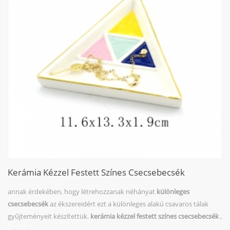
Kerámia Kézzel Festett Színes Csecsebecsék
annak érdekében, hogy létrehozzanak néhányat
különleges
csecsebecsék
az ékszereidért ezt a különleges alakú csavaros tálak
gyűjteményeit készítettük.
kerámia kézzel festett színes csecsebecsék
,
több geometrikus alakkal.