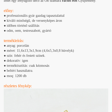
lehet egy lenyűgöző deco az Ön számára
rácsos étel
Gyűjtemény.
előny:
● professzionális gyár gazdag tapasztalattal
● kiváló minőségű, de versenyképes áron
● időben történő szállítás
● odm, oem, testreszabott, gyártó
termékleírás:
● anyag: porcelán
● méret: 11,6x13,3x1,9cm (4,6x5,3x0,8 hüvelyk)
● szín: fehér és festett színek.
● dekoratív: igen
● terméktisztítás: csak kézmosás
● beltéri használatra.
●
moq: 1200 db
részletes fénykép: