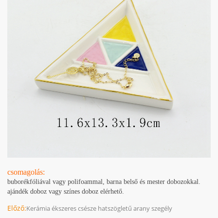
csomagolás:
buborékfóliával vagy polifoammal, barna belső és mester dobozokkal.
ajándék doboz vagy színes doboz elérhető.
Előző:
Kerámia ékszeres csésze hatszögletű arany szegély