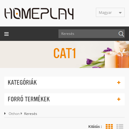
Magyar
CAT1
KATEGÓRIÁK
FORRÓ TERMÉKEK
Otthon
Keresés
Kilátás :
lis