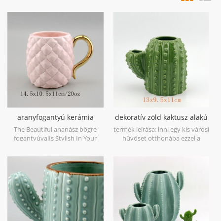
aranyfogantyú kerámia
dekoratív zöld kaktusz alakú
ananász bögre
virágvázát
The Beautiful ananász bögre
termék leírása: inni egy kis városi
fogantyúvalIs Stylish In Your
hűvöset otthonába ezzel a
Home And Office.
mesés kaktuszvázával. tökéletes
ez a szezon botanikus és nyugati
trendje. előny: 1) professzionális
gyár gazdag tapasztalattal 2)
kiváló minőségű, de
versenyképes áron 3) időben
történő szállítás termékleírás: 1.
anyag: kőporcelína 2. méret: 13 *
9,5 * 11cm 3. szín: zöld 4.